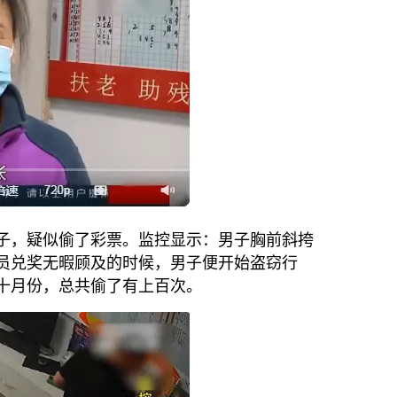
子，疑似偷了彩票。监控显示：男子胸前斜挎
员兑奖无暇顾及的时候，男子便开始盗窃行
十月份，总共偷了有上百次。