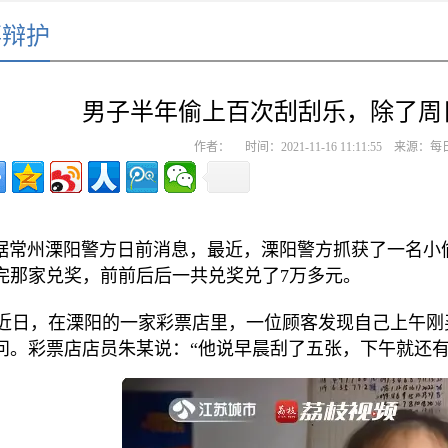
事辩护
男子半年偷上百次刮刮乐，除了周
作者： 时间：2021-11-16 11:11:55 
据常州溧阳警方日前消息，最近，溧阳警方抓获了一名小偷
完那家兑奖，前前后后一共兑奖兑了7万多元。
日，在溧阳的一家彩票店里，一位顾客发现自己上午刚买
问。彩票店店员朱某说：“他说早晨刮了五张，下午就还有