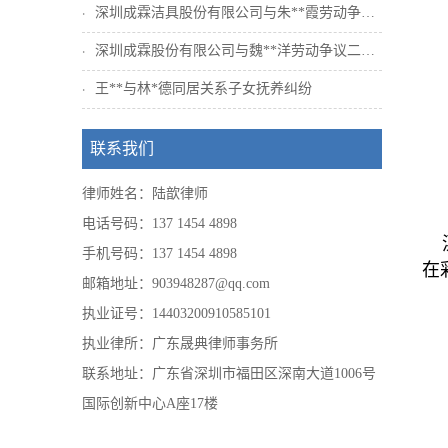
深圳成霖洁具股份有限公司与朱**霞劳动争议二审民事判
深圳成霖股份有限公司与魏**洋劳动争议二审民事判决书
王**与林*德同居关系子女抚养纠纷
联系我们
律师姓名：陆歆律师
电话号码：137 1454 4898
溧
手机号码：137 1454 4898
在
邮箱地址：903948287@qq.com
执业证号：14403200910585101
执业律所：广东晟典律师事务所
联系地址：广东省深圳市福田区深南大道1006号
国际创新中心A座17楼